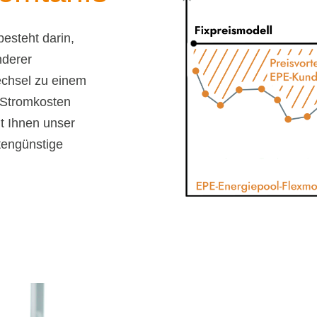
esteht darin,
nderer
echsel zu einem
n Stromkosten
t Ihnen unser
tengünstige