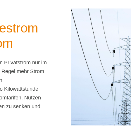
bestrom
rom
n Privatstrom nur im
r Regel mehr Strom
n
ro Kilowattstunde
tromtarifen. Nutzen
sten zu senken und